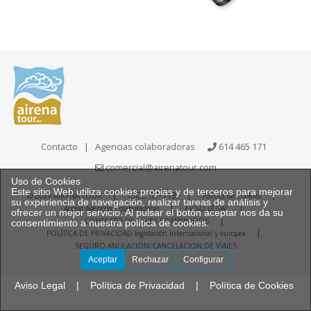
Contacto
|
Agencias colaboradoras
614 465 171
comercial@airenatour.com
Uso de Cookies
Este sitio Web utiliza cookies propias y de terceros para mejorar
|
CICL: 37-113
|
|
© 2026 AIRENA TOUR
Política de Cookies
su experiencia de navegación, realizar tareas de análisis y
|
|
Acceso Agencias Colaboradoras
AVISO LEGAL
ofrecer un mejor servicio. Al pulsar el botón aceptar nos da su
|
CONTRATO DE VIAJES COMBINADOS
consentimiento a nuestra política de cookies.
|
POLÍTICA DE PRIVACIDAD legislación internacional y europea
SEGURO ANULACION/CANCELACION DE VIAJES
Aceptar
Rechazar
Configurar
Aviso Legal
|
Política de Privacidad
|
Política de Cookies