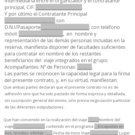
intermediaria entre el organizador y el contratante
principal, CIF:
______________________
.
Y por último el Contratante Principal
________________________
con
D.N.I/Pasaporte
_______________________
: con teléfono
móvil:
_____________________
, en nombre y
representación de las demás personas incluidas en la
reserva, manifiesta disponer de facultades suficientes
para contratar en nombre de los restantes
beneficiarios del viaje integrados en el grupo:
Acompañantes: Nº de Personas:
_______
.
Las partes se reconocen la capacidad legal para la firma
del presente contrato, y, en su virtud, manifiestan:
Que ambas partes declaran que el presente contrato no es de
adhesión sino que ha sido pactado de forma expresa y detallada,
sin suscripción general del mismo, sino previa negociación particular
de las diferentes estipulaciones.
Que han convenido en la realización del viaje
______
Nombre del
viaje
_________________,
contenido en el programa
__Escapadas en
bus, circuitos, ofertas …__,
Fecha de Inicio Viaje
:_______________
Lugar