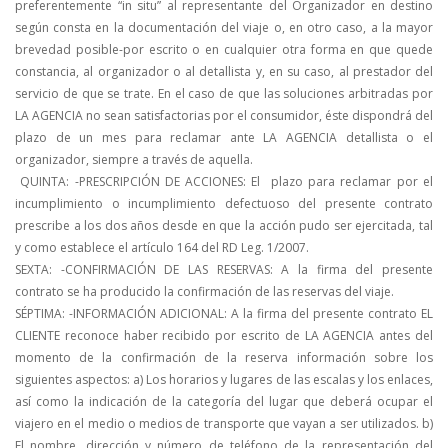
preferentemente “in situ” al representante del Organizador en destino
según consta en la documentación del viaje o, en otro caso, a la mayor
brevedad posible-por escrito o en cualquier otra forma en que quede
constancia, al organizador o al detallista y, en su caso, al prestador del
servicio de que se trate. En el caso de que las soluciones arbitradas por
LA AGENCIA no sean satisfactorias por el consumidor, éste dispondrá del
plazo de un mes para reclamar ante LA AGENCIA detallista o el
organizador, siempre a través de aquella.
QUINTA: -PRESCRIPCIÓN DE ACCIONES:
El plazo para reclamar por el
incumplimiento o incumplimiento defectuoso del presente contrato
prescribe a los dos años desde en que la acción pudo ser ejercitada, tal
y como establece el artículo 164 del RD Leg. 1/2007.
SEXTA: -CONFIRMACIÓN DE LAS RESERVAS:
A la firma del presente
contrato se ha producido la confirmación de las reservas del viaje.
SÉPTIMA: -INFORMACIÓN ADICIONAL:
A la firma del presente contrato EL
CLIENTE reconoce haber recibido por escrito de LA AGENCIA antes del
momento de la confirmación de la reserva información sobre los
siguientes aspectos: a) Los horarios y lugares de las escalas y los enlaces,
así como la indicación de la categoría del lugar que deberá ocupar el
viajero en el medio o medios de transporte que vayan a ser utilizados. b)
El nombre, dirección y número de teléfono de la representación del